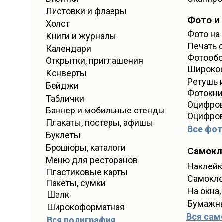
Листовки и флаеры
Фото и
Холст
Фото на
Книги и журналы
Печать 
Календари
Фотооб
Открытки, приглашения
Широко
Конверты
Ретушь 
Бейджи
Фотокни
Таблички
Оцифров
Баннер и мобильные стенды
Оцифров
Плакаты, постеры, афишы
Все фот
Буклеты
Брошюры, каталоги
Самокл
Меню для ресторанов
Наклейк
Пластиковые карты
Самокл
Пакеты, сумки
На окна,
Шелк
Бумажн
Широкоформатная
Вся сам
Вся полиграфия