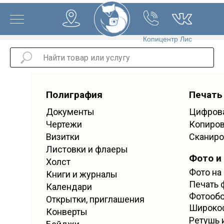
Копицентр Лис
Полиграфия
Печать
Документы
Цифрова
Чертежи
Копиро
Визитки
Сканиро
Листовки и флаеры
Фото и
Холст
Фото на
Книги и журналы
Печать 
Календари
Фотооб
Открытки, приглашения
Широко
Конверты
Ретушь 