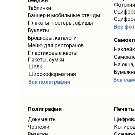
Бейджи
Фотокни
Таблички
Оцифров
Баннер и мобильные стенды
Оцифров
Плакаты, постеры, афишы
Все фот
Буклеты
Брошюры, каталоги
Самокл
Меню для ресторанов
Наклейк
Пластиковые карты
Самокл
Пакеты, сумки
На окна,
Шелк
Бумажн
Широкоформатная
Вся сам
Вся полиграфия
Полиграфия
Печать
Документы
Цифрова
Чертежи
Копиро
Визитки
Сканиро