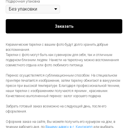
Подарочная упаковка
Заказать
Керамические тарелки с вашим фото будут долго хранить добрые
воспоминания.
Тарелки с фото могут быть как сувениром для себя, так и отличным
подарком близким людям. Нанести на тарелочку можно воспоминания
совместного отдыха или фото любимого питомца.
Перенос осуществляется сублимационным способом. На специальном
принтере печатается изображение, затем тарелку обжигают в вакуумном
прессе при высокой температуре. Благодаря профессиональной технике,
наши тарелки с изображением получаются яркими , красивыми.
Качественно выполненный перенос- залог хорошего подарка.
Забрать готовый заказ возможно на следующий день, после его
оформления.
Оформив заказ на сайте, Вы можете получить его курьером на дом, в
течении рабочего дня, по
Вашему адресу в г. Кингисепп
или выбрать