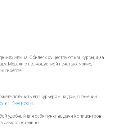
едениях или на Юбилеях существуют конкурсы, а за
ду. Медали с полноцветной печатью- яркие,
ингисеппе.
ожете получить его курьером на дом, в течении
у в г. Кингисепп
.
бой удобный для себя пункт выдачи Копицентров
каз самостоятельно.