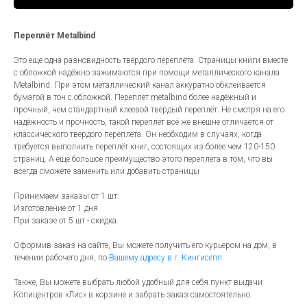
Переплёт Metalbind
Это ещё одна разновидность твёрдого переплёта. Страницы книги вместе
с обложкой надёжно зажимаются при помощи металлического канала
Metalbind. При этом металлический канал аккуратно обклеивается
бумагой в тон с обложкой. Переплёт metalbind более надёжный и
прочный, чем стандартный клеевой твёрдый переплёт. Не смотря на его
надёжность и прочность, такой переплёт всё же внешне отличается от
классического твердого переплёта. Он необходим в случаях, когда
требуется выполнить переплёт книг, состоящих из более чем 120-150
страниц. А еще большое преимущество этого переплета в том, что вы
всегда сможете заменить или добавить страницы
Принимаем заказы от 1 шт.
Изготовление от 1 дня.
При заказе от 5 шт - скидка.
Оформив заказ на сайте, Вы можете получить его курьером на дом, в
течении рабочего дня, по
Вашему адресу в г. Кингисепп
.
Также, Вы можете выбрать любой удобный для себя пункт выдачи
Копицентров «Лис» в корзине и забрать заказ самостоятельно.