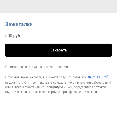
Зажигалки
500
руб.
Заказать
Стоимость на сайте указана ориентировочная.
доставкой
Оформив заказ на сайте, вы можете получить готовый с
на дом (по г. Кингисепп доставка осуществляется в течении рабочего дня)
или в любом пункте наших Копицентров «Лис», определиться с точкой
выдачи заказа Вы сможете в корзине, при оформлении заказа.